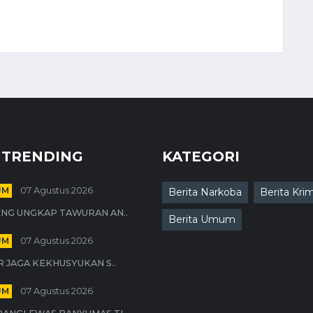
 TRENDING
KATEGORI
UM
07 Agustus 2026
Berita Narkoba
Berita Krim
NG UNGKAP TAWURAN AN..
Berita Umum
UM
07 Agustus 2026
R JAGA KEKHUSYUKAN S..
UM
07 Agustus 2026