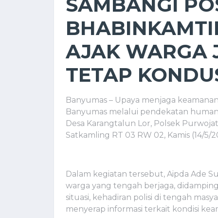
SAMBANGI PO
BHABINKAMT
AJAK WARGA 
TETAP KONDU
Banyumas – Upaya menjaga keamanan l
Banyumas melalui pendekatan humanis
Desa Karangtalun Lor, Polsek Purwoja
Satkamling RT 03 RW 02, Kamis (14/5/
Dalam kegiatan tersebut, Aipda Ade Su
warga yang tengah berjaga, didamping
situasi, kehadiran polisi di tengah mas
menyerap informasi terkait kondisi ke