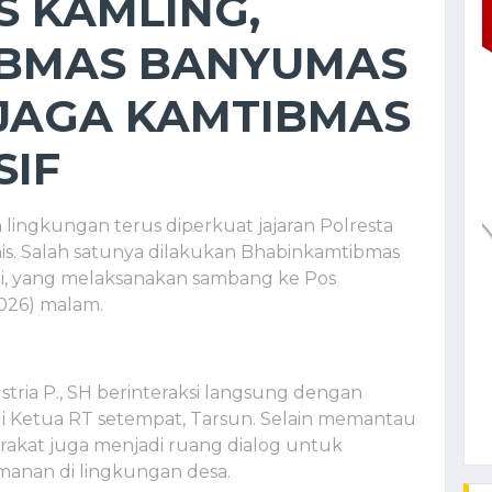
S KAMLING,
IBMAS BANYUMAS
JAGA KAMTIBMAS
SIF
ingkungan terus diperkuat jajaran Polresta
. Salah satunya dilakukan Bhabinkamtibmas
ti, yang melaksanakan sambang ke Pos
2026) malam.
stria P., SH berinteraksi langsung dengan
i Ketua RT setempat, Tarsun. Selain memantau
yarakat juga menjadi ruang dialog untuk
amanan di lingkungan desa.