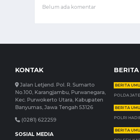
Belum ada komentar
KONTAK
BERITA
Jalan Letjend. Pol. R. Sumarto
BERITA UM
No.100, Karangjambu, Purwanegara,
POLDA JATE
Kec. Purwokerto Utara, Kabupaten
Banyumas, Jawa Tengah 53126
BERITA UM
POLRI HADI
(0281) 622259
BERITA UM
SOSIAL MEDIA